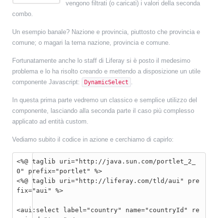
vengono filtrati (o caricati) i valori della seconda
combo.
Un esempio banale? Nazione e provincia, piuttosto che provincia e
comune; o magari la terna nazione, provincia e comune.
Fortunatamente anche lo staff di Liferay si è posto il medesimo
problema e lo ha risolto creando e mettendo a disposizione un utile
componente Javascript:
.
DynamicSelect
In questa prima parte vedremo un classico e semplice utilizzo del
componente, lasciando alla seconda parte il caso più complesso
applicato ad entità custom.
Vediamo subito il codice in azione e cerchiamo di capirlo:
<%@ taglib uri="http://java.sun.com/portlet_2_
0" prefix="portlet" %>

<%@ taglib uri="http://liferay.com/tld/aui" pre
fix="aui" %>

<aui:select label="country" name="countryId" re