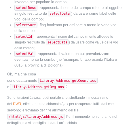
invocata per popolare la combo;
, rappresenta il nome del campo (riferito all'oggetto
selectDesc
singolo restituito da
) da usare come label delle
selectData
voci della combo;
, flag booleano per ordinare o meno le varie voci
selectSort
della combo;
,
selectId
rappresenta il nome del campo
(riferito all'oggetto
singolo restituito da
selectData
)
da usare come value delle voci
della combo;
, rappresenta il valore con cui prevalorizzare
selectVal
eventualmente la combo (nell'esempio, 8 rappresenta l'Italia e
8015 la provincia di Bologna).
Ok, ma che cosa
sono esattamente
Liferay.Address.getCountries
e
Liferay.Address.getRegions
?
Sono funzioni Javascript di portale che, sfruttando il meccanismo
del
DWR
, effettuano una chiamata Ajax per recuperare tutti i dati che
servono; le troviamo definite all'interno del file
/html/js/liferay/address.js
. Per il momento non entriamo nel
dettaglio, ma vi consiglio di darci un'occhiata.