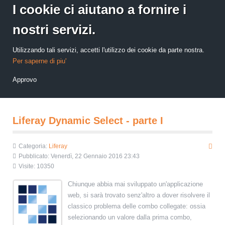
I cookie ci aiutano a fornire i
nostri servizi.
Utilizzando tali servizi, accetti l'utilizzo dei cookie da parte nostra.
Per saperne di piu'
Approvo
Liferay Dynamic Select - parte I
Categoria:
Liferay
Pubblicato: Venerdì, 22 Gennaio 2016 23:43
Visite: 10350
Chiunque abbia mai sviluppato un'applicazione
web, si sarà trovato senz'altro a dover risolvere il
classico problema delle combo collegate: ossia
selezionando un valore dalla prima combo,