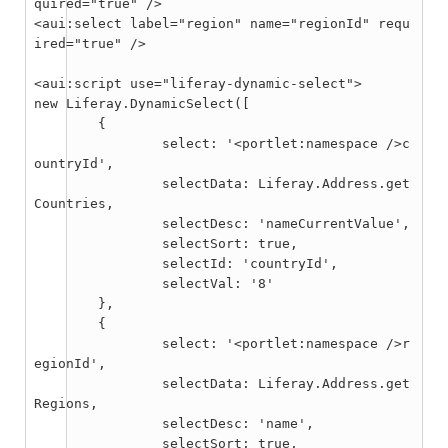
quired="true" />

<aui:select label="region" name="regionId" requ
ired="true" />

<aui:script use="liferay-dynamic-select">

new Liferay.DynamicSelect([

	{

		select: '<portlet:namespace />c
ountryId',

		selectData: Liferay.Address.get
Countries,

		selectDesc: 'nameCurrentValue',

		selectSort: true,

		selectId: 'countryId',

		selectVal: '8'

	},

	{

		select: '<portlet:namespace />r
egionId',

		selectData: Liferay.Address.get
Regions,

		selectDesc: 'name',

		selectSort: true,
