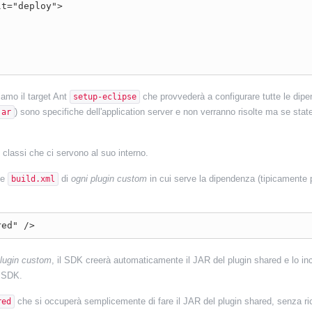
t="deploy">

iamo il target Ant
che provvederà a configurare tutte le dip
setup-eclipse
) sono specifiche dell'application server e non verranno risolte ma se stat
jar
 classi che ci servono al suo interno.
le
di
ogni plugin custom
in cui serve la dipendenza (tipicamente p
build.xml
lugin custom
, il SDK creerà automaticamente il JAR del plugin shared e lo in
 SDK.
che si occuperà semplicemente di fare il JAR del plugin shared, senza rico
red