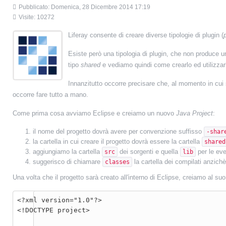
Pubblicato: Domenica, 28 Dicembre 2014 17:19
Visite: 10272
Liferay consente di creare diverse tipologie di plugin (
Esiste però una tipologia di plugin, che non produce un
tipo
shared
e vediamo quindi come crearlo ed utilizzar
Innanzitutto occorre precisare che, al momento in cui 
occorre fare tutto a mano.
Come prima cosa avviamo Eclipse e creiamo un nuovo
Java Project
:
il nome del progetto dovrà avere per convenzione suffisso
-shar
la cartella in cui creare il progetto dovrà essere la cartella
shared
aggiungiamo la cartella
dei sorgenti e quella
per le even
src
lib
suggerisco di chiamare
la cartella dei compilati anzich
classes
Una volta che il progetto sarà creato all'interno di Eclipse, creiamo al suo 
<?xml version="1.0"?>

<!DOCTYPE project>
