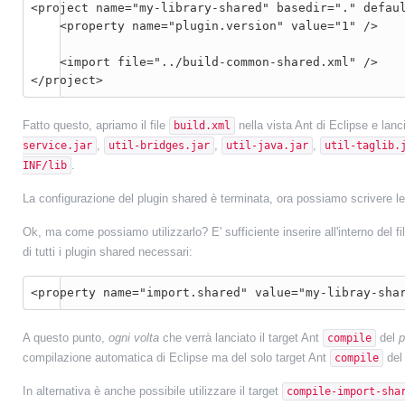
<project name="my-library-shared" basedir="." defaul
    <property name="plugin.version" value="1" />

    <import file="../build-common-shared.xml" />

</project>
Fatto questo, apriamo il file
nella vista Ant di Eclipse e lanc
build.xml
,
,
,
service.jar
util-bridges.jar
util-java.jar
util-taglib.
.
INF/lib
La configurazione del plugin shared è terminata, ora possiamo scrivere le
Ok, ma come possiamo utilizzarlo? E' sufficiente inserire all'interno del fi
di tutti i plugin shared necessari:
A questo punto,
ogni volta
che verrà lanciato il target Ant
del
p
compile
compilazione automatica di Eclipse ma del solo target Ant
del
compile
In alternativa è anche possibile utilizzare il target
compile-import-sha