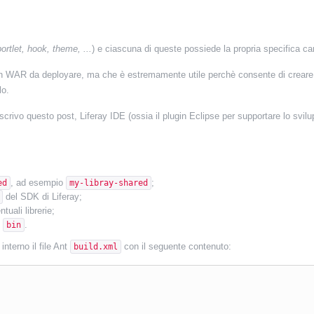
portlet, hook, theme, ...
) e ciascuna di queste possiede la propria specifica car
 WAR da deployare, ma che è estremamente utile perchè consente di creare delle v
lo.
scrivo questo post, Liferay IDE (ossia il plugin Eclipse per supportare lo svil
, ad esempio
;
ed
my-libray-shared
del SDK di Liferay;
tuali librerie;
è
.
bin
interno il file Ant
con il seguente contenuto:
build.xml