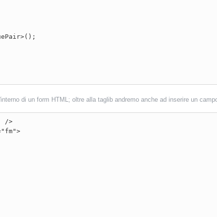
ePair>();

l'interno di un form HTML; oltre alla taglib andremo anche ad inserire un camp
 />

"fm">
