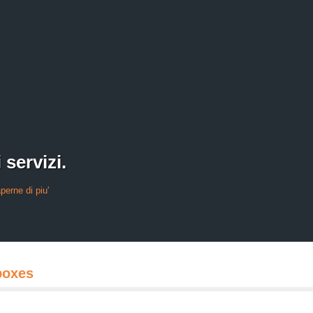
 servizi.
perne di piu'
boxes