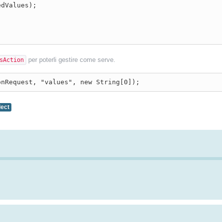
per poterli gestire come serve.
sAction
onRequest, "values", new String[0]);
lect