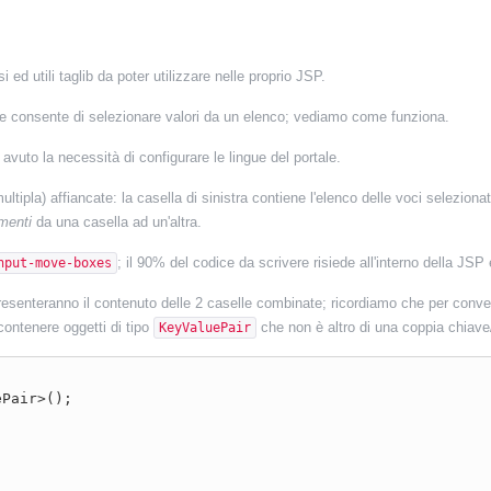
 ed utili taglib da poter utilizzare nelle proprio JSP.
 consente di selezionare valori da un elenco; vediamo come funziona.
avuto la necessità di configurare le lingue del portale.
pla) affiancate: la casella di sinistra contiene l'elenco delle voci selezionate
ementi
da una casella ad un'altra.
; il 90% del codice da scrivere risiede all'interno della JSP
nput-move-boxes
resenteranno il contenuto delle 2 caselle combinate; ricordiamo che per convenz
 contenere oggetti di tipo
che non è altro di una coppia chiave
KeyValuePair
Pair>();
