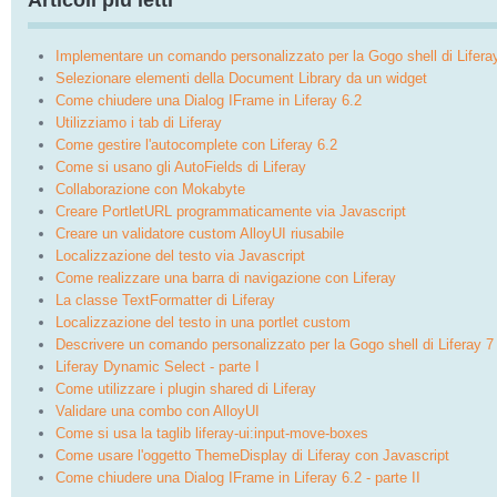
Articoli più letti
Implementare un comando personalizzato per la Gogo shell di Lifera
Selezionare elementi della Document Library da un widget
Come chiudere una Dialog IFrame in Liferay 6.2
Utilizziamo i tab di Liferay
Come gestire l'autocomplete con Liferay 6.2
Come si usano gli AutoFields di Liferay
Collaborazione con Mokabyte
Creare PortletURL programmaticamente via Javascript
Creare un validatore custom AlloyUI riusabile
Localizzazione del testo via Javascript
Come realizzare una barra di navigazione con Liferay
La classe TextFormatter di Liferay
Localizzazione del testo in una portlet custom
Descrivere un comando personalizzato per la Gogo shell di Liferay 7
Liferay Dynamic Select - parte I
Come utilizzare i plugin shared di Liferay
Validare una combo con AlloyUI
Come si usa la taglib liferay-ui:input-move-boxes
Come usare l'oggetto ThemeDisplay di Liferay con Javascript
Come chiudere una Dialog IFrame in Liferay 6.2 - parte II