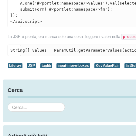
    A.one('#<portlet:namespace/>values').val(selectedValues);

    submitForm('#<portlet:namespace/>fm');

});

</aui:script>
La JSP è pronta, ora manca solo una cosa: leggere i valori nella
proces
String[] values = ParamUtil.getParameterValues(acti
Liferay
JSP
taglib
input-move-boxes
KeyValuePair
listSe
Cerca
Cerca...