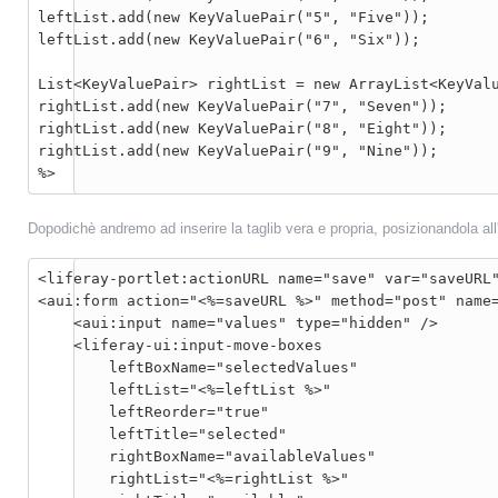
leftList.add(new KeyValuePair("5", "Five"));

leftList.add(new KeyValuePair("6", "Six"));

List<KeyValuePair> rightList = new ArrayList<KeyValu
rightList.add(new KeyValuePair("7", "Seven"));

rightList.add(new KeyValuePair("8", "Eight"));

rightList.add(new KeyValuePair("9", "Nine"));

%>
Dopodichè andremo ad inserire la taglib vera e propria, posizionandola al
<liferay-portlet:actionURL name="save" var="saveURL"
<aui:form action="<%=saveURL %>" method="post" name=
    <aui:input name="values" type="hidden" />

    <liferay-ui:input-move-boxes

        leftBoxName="selectedValues"

        leftList="<%=leftList %>"

        leftReorder="true"

        leftTitle="selected"

        rightBoxName="availableValues"

        rightList="<%=rightList %>"
