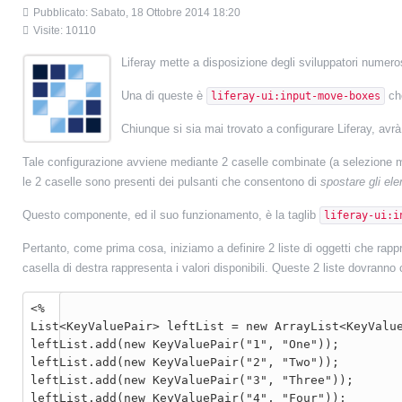
Pubblicato: Sabato, 18 Ottobre 2014 18:20
Visite: 10110
Liferay mette a disposizione degli sviluppatori numerosi
Una di queste è
che
liferay-ui:input-move-boxes
Chiunque si sia mai trovato a configurare Liferay, avrà 
Tale configurazione avviene mediante 2 caselle combinate (a selezione multi
le 2 caselle sono presenti dei pulsanti che consentono di
spostare gli el
Questo componente, ed il suo funzionamento, è la taglib
liferay-ui:i
Pertanto, come prima cosa, iniziamo a definire 2 liste di oggetti che rapp
casella di destra rappresenta i valori disponibili. Queste 2 liste dovranno
<%

List<KeyValuePair> leftList = new ArrayList<KeyValue
leftList.add(new KeyValuePair("1", "One"));

leftList.add(new KeyValuePair("2", "Two"));

leftList.add(new KeyValuePair("3", "Three"));

leftList.add(new KeyValuePair("4", "Four"));
