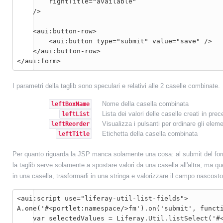
        rightTitle="available"

    />

    <aui:button-row>

        <aui:button type="submit" value="save" />

    </aui:button-row>

</aui:form>
I parametri della taglib sono speculari e relativi alle 2 caselle combinate.
Nome della casella combinata
leftBoxName
Lista dei valori delle caselle creati in pre
leftList
Visualizza i pulsanti per ordinare gli eleme
leftReorder
Etichetta della casella combinata
leftTitle
Per quanto riguarda la JSP manca solamente una cosa: al submit del form 
la taglib serve solamente a spostare valori da una casella all'altra, ma qu
in una casella, trasformarli in una stringa e valorizzare il campo nascosto
<aui:script use="liferay-util-list-fields">

A.one('#<portlet:namespace/>fm').on('submit', functi
    var selectedValues = Liferay.Util.listSelect('#<portlet:namespace/>selectedValues');
