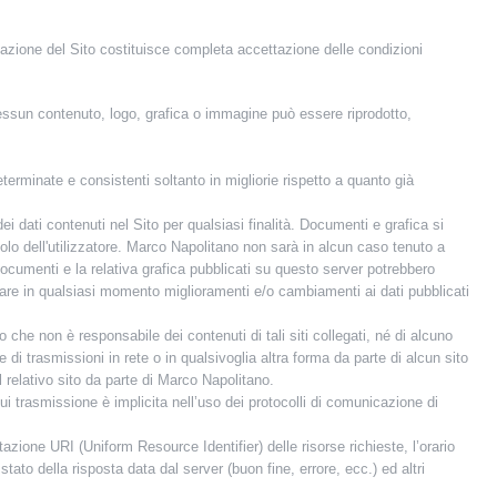
ultazione del Sito costituisce completa accettazione delle condizioni
essun contenuto, logo, grafica o immagine può essere riprodotto,
erminate e consistenti soltanto in migliorie rispetto a quanto già
i dati contenuti nel Sito per qualsiasi finalità. Documenti e grafica si
icolo dell'utilizzatore. Marco Napolitano non sarà in alcun caso tenuto a
. I documenti e la relativa grafica pubblicati su questo server potrebbero
rtare in qualsiasi momento miglioramenti e/o cambiamenti ai dati pubblicati
no che non è responsabile dei contenuti di tali siti collegati, né di alcuno
e di trasmissioni in rete o in qualsivoglia altra forma da parte di alcun sito
l relativo sito da parte di Marco Napolitano.
cui trasmissione è implicita nell’uso dei protocolli di comunicazione di
otazione URI (Uniform Resource Identifier) delle risorse richieste, l’orario
stato della risposta data dal server (buon fine, errore, ecc.) ed altri