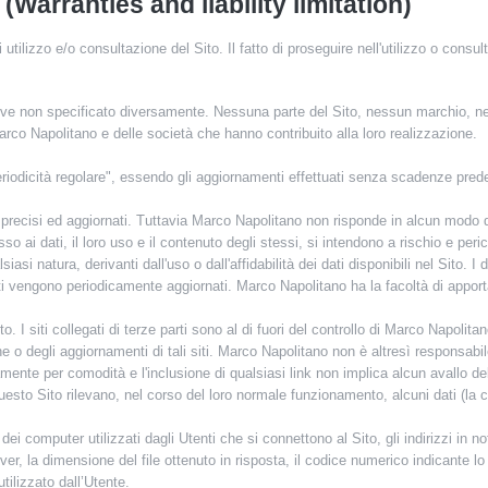
(Warranties and liability limitation)
utilizzo e/o consultazione del Sito. Il fatto di proseguire nell'utilizzo o cons
, ove non specificato diversamente. Nessuna parte del Sito, nessun marchio, n
rco Napolitano e delle società che hanno contribuito alla loro realizzazione.
eriodicità regolare", essendo gli aggiornamenti effettuati senza scadenze predet
ti precisi ed aggiornati. Tuttavia Marco Napolitano non risponde in alcun modo de
sso ai dati, il loro uso e il contenuto degli stessi, si intendono a rischio e per
alsiasi natura, derivanti dall'uso o dall'affidabilità dei dati disponibili nel Sito
seriti vengono periodicamente aggiornati. Marco Napolitano ha la facoltà di appo
o. I siti collegati di terze parti sono al di fuori del controllo di Marco Napolita
che o degli aggiornamenti di tali siti. Marco Napolitano non è altresì responsabil
ivamente per comodità e l'inclusione di qualsiasi link non implica alcun avallo de
questo Sito rilevano, nel corso del loro normale funzionamento, alcuni dati (la 
 dei computer utilizzati dagli Utenti che si connettono al Sito, gli indirizzi in n
erver, la dimensione del file ottenuto in risposta, il codice numerico indicante lo 
tilizzato dall’Utente.