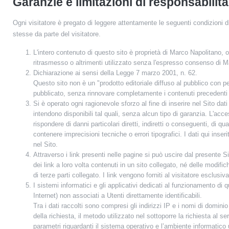
Garanzie e limitazioni di responsabilità 
Ogni visitatore è pregato di leggere attentamente le seguenti condizioni di 
stesse da parte del visitatore.
L'intero contenuto di questo sito è proprietà di Marco Napolitano
ritrasmesso o altrimenti utilizzato senza l'espresso consenso di Ma
Dichiarazione ai sensi della Legge 7 marzo 2001, n. 62.
Questo sito non è un "prodotto editoriale diffuso al pubblico con p
pubblicato, senza rinnovare completamente i contenuti precedenti
Si è operato ogni ragionevole sforzo al fine di inserire nel Sito da
intendono disponibili tal quali, senza alcun tipo di garanzia. L'acce
rispondere di danni particolari diretti, indiretti o conseguenti, di qu
contenere imprecisioni tecniche o errori tipografici. I dati qui in
nel Sito.
Attraverso i link presenti nelle pagine si può uscire dal presente Sit
dei link a loro volta contenuti in un sito collegato, né delle modifi
di terze parti collegato. I link vengono forniti al visitatore esclus
I sistemi informatici e gli applicativi dedicati al funzionamento di 
Internet) non associati a Utenti direttamente identificabili.
Tra i dati raccolti sono compresi gli indirizzi IP e i nomi di dominio
della richiesta, il metodo utilizzato nel sottoporre la richiesta al s
parametri riguardanti il sistema operativo e l’ambiente informatico u