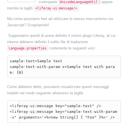
controparte
) oppure
UnicodeLanguageUtil
tramite la taglib
.
<liferay-ui:message/>
Ma come possiamo fare ad utilizzare lo stesso meccanismo via
Javascript? Scopriamolo!
Supponiamo quindi di avere definito il nostro plugin Liferay, al cui
interno abbiamo definito il solito file di traduzione
contenente le seguenti voci:
Language.properties
sample-text=Sample text

sample-text-with-param-x=Sample text with para
m: {0}
Come abbiamo detto, possiamo visualizzare questi messaggi
tradotti nel modo seguente attraverso la taglib:
<liferay-ui:message key="sample-text" />

<liferay-ui:message key="sample-text-with-param
-x" arguments='<%=new String[] { "Foo" }%>' />