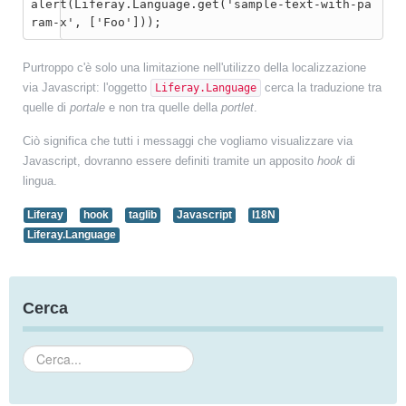
alert(Liferay.Language.get('sample-text-with-pa
ram-x', ['Foo']));
Purtroppo c'è solo una limitazione nell'utilizzo della localizzazione
via Javascript: l'oggetto
cerca la traduzione tra
Liferay.Language
quelle di
portale
e non tra quelle della
portlet
.
Ciò significa che tutti i messaggi che vogliamo visualizzare via
Javascript, dovranno essere definiti tramite un apposito
hook
di
lingua.
Liferay
hook
taglib
Javascript
I18N
Liferay.Language
Cerca
Cerca...