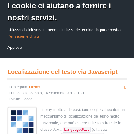
I cookie ci aiutano a fornire i
nostri servizi.
Utilizzando tali servizi, accetti l'utilizzo dei cookie da parte nostra.
Per saperne di piu'
Approvo
Localizzazione del testo via Javascript
Categoria:
Liferay
Pubblicato: Sabato, 14 Settembre 2013 11:21
Visite: 12323
Liferay mette a disposizione degli sviluppatori un
meccanismo di localizzazione del testo molto
funzionale, che può essere utilizzato tramite la
classe Java
(e la sua
LanguageUtil